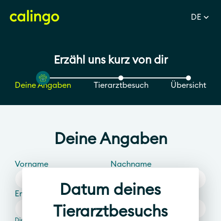
expand_more
DE
Erzähl uns kurz von dir
Deine Angaben
Tierarztbesuch
Übersicht
Deine Angaben
Vorname
Nachname
Datum deines
Email
Tierarztbesuchs
Die Email Adresse muss derjenigen auf dem Vertrag entsprechen.